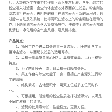
后，大颗粒粉尘在重力的作用下落入集灰抽屉，含细小颗粒的
粉尘进入过滤室，含尘气体由滤芯外表面穿过滤芯，粉尘则被
滤芯阻拦在表面，被阻挡的粉尘在滤芯表面不断的沉积时，通
过脉冲自动反吹系统，使得沉积在滤芯上的粉尘颗粒在震动的
作用下脱离滤芯表面落入集灰抽屉中，使得整个滤芯表面都得
到清扫，净化后的空气由风道、经风机排出。
产品特点：
1、抽风工作台进风口处设置一导流板，用于防止含尘直
接冲击滤芯，从而延长滤芯的适用寿命。
2、风机采用高质量离心风机，具有效率高，运行平稳等
特点。
3、为了防止噪声污染，对风机采取降噪处理。
4、集工作台与除尘功能于一身，直接在产尘源头进行粉
尘的清除。
5、结构紧凑，占地面积小，可双工位或多工位同时作
业。
6、可根据用户所治理的粉尘性质选择过滤媒介，以满足
不同性质粉尘的清除。
7、滤筒的使用寿命长，性能稳定，更换方便。