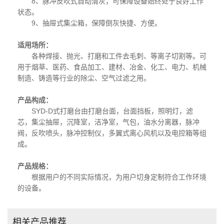
8、脉冲反吹式自动清灰，可保障设备始终处于良好工作
状态。
9、抽屉式集尘箱，保障倒灰快捷、方便。
适用场所：
各种焊接、抛光、打磨和工件去毛刺、等离子切割等。可
用于烟草、医药、食品加工、建材、冶金、化工、电力、机械
制造、铸造等行业的除尘、空气过滤之用。
产品构成：
SYD-D式打磨台由打磨台面，台面挡板，照明灯，滤
芯，集尘抽屉，沉降室，洁净室，气包，油水分离器，脉冲
阀，反吹喷头，脉冲控制仪，多翼式离心风机以及电控箱等组
成。
产品规格：
根据用户的不同实际情况，为用户切身定制符合工作环境
的设备。
相关产品推荐