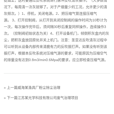
捉烟尘，这时要通过反吹系统进行脉冲反吹清灰操作。（大多数情
况下，每周清一次灰就够了。对于产烟量少的工况，允许更少的清
灰频次。）1、停机，关闭电源。2、把压缩气管连接压缩气
源。 3、打开控制阀，从打开到关闭控制阀的操作时间为10秒计为
一次，每次操作完毕后，须间隔30秒后重复同样操作，连续操作3
次。（控制阀初始状态为关）4、打开设备机门，倾倒积灰盒内的灰
尘，把积灰盒放回原处并关上机门。注意：圣亚达反吹清灰过程中
可以听到从设备内部传来清脆有力的反吹振打声。如果没有听到该
振打声，根据本反吹系统对压缩气源的要求，可能原因为压缩空气
的排量没有达到0.8m3/min0.6Mpa的要求，应立即检查压缩气源。
» 上一篇
威海某渔具厂粉尘除尘治理
» 下一篇
江苏某光学科技有限公司废气治理项目