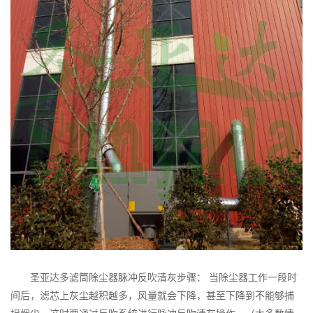
圣亚达多滤筒除尘器脉冲反吹清灰步骤： 当除尘器工作一段时
间后，滤芯上灰尘越积越多，风量就会下降，甚至下降到不能够捕