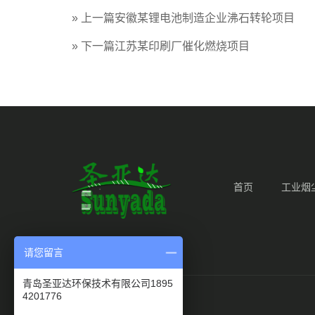
» 上一篇
安徽某锂电池制造企业沸石转轮项目
» 下一篇
江苏某印刷厂催化燃烧项目
首页
工业烟
请您留言
青岛圣亚达环保技术有限公司1895
4201776