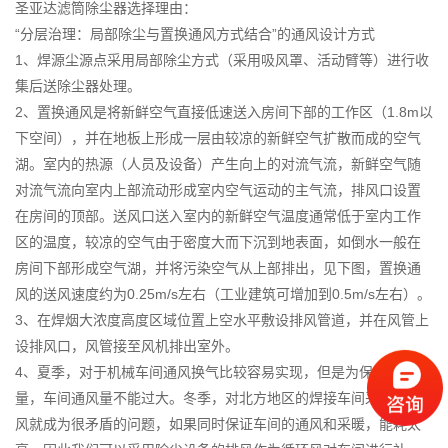
圣亚达滤筒除尘器选择理由：
“分层治理：局部除尘与置换通风方式结合”的通风设计方式
1、焊源尘源点采用局部除尘方式（采用吸风罩、活动臂等）进行收
集后送除尘器处理。
2、置换通风是将新鲜空气直接低速送入房间下部的工作区（1.8m以
下空间），并在地板上形成一层由较凉的新鲜空气扩散而成的空气
湖。室内的热源（人员及设备）产生向上的对流气流，新鲜空气随
对流气流向室内上部流动形成室内空气运动的主气流，排风口设置
在房间的顶部。送风口送入室内的新鲜空气温度通常低于室内工作
区的温度，较凉的空气由于密度大而下沉到地表面，如倒水一般在
房间下部形成空气湖，并将污染空气从上部排出，见下图，置换通
风的送风速度约为0.25m/s左右（工业建筑可增加到0.5m/s左右）。
3、在焊烟大浓度高度区域位置上空水平敷设排风管道，并在风管上
设排风口，风管接至风机排出室外。
4、夏季，对于机械车间通风换气比较容易实现，但是为保证焊接质
量，车间通风量不能过大。冬季，对北方地区的焊接车间采暖和通
风就成为很矛盾的问题，如果同时保证车间的通风和采暖，能耗太