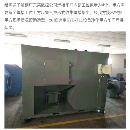
经沟通了解到广东某数控公司焊接车间内部工位数量为4个，甲方需
要每个焊接工位上方以集气罩形式收集焊接烟尘。经我方技术根据
甲方现场情况帮助选型，zui终选定SYD-T11设备净化甲方车间焊接
烟尘。