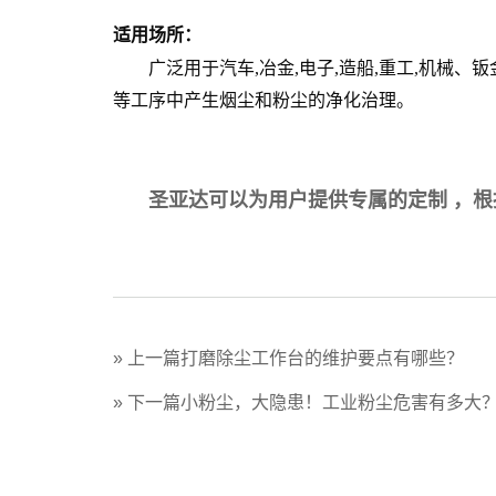
适用场所：
广泛用于汽车,冶金,电子,造船,重工,机械、钣金
等
工序中产生烟尘和粉尘的净化治理
。
圣亚达可以为用户提供专属的定制
，根
» 上一篇
打磨除尘工作台的维护要点有哪些？
» 下一篇
小粉尘，大隐患！工业粉尘危害有多大