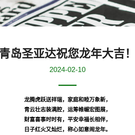
青岛圣亚达祝您龙年大吉
2024-02-10
龙腾虎跃送祥瑞，家庭和睦万象新，
青云壮志装满腔，运筹帷幄宏图展，
财富喜事时时有，
平安幸福长相伴，
日子红火又灿烂，称心如意闹龙年。