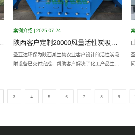
案例介绍 | 2025-07-24
案
炭
陕西客户定制20000风量活性炭吸附
箱
圣亚达环保为陕西某生物农业客户设计的活性炭吸
附设备已交付完成，帮助客户解决了化工产品生产
研发工作中产生的有害废气问题。
3
4
5
6
7
8
9